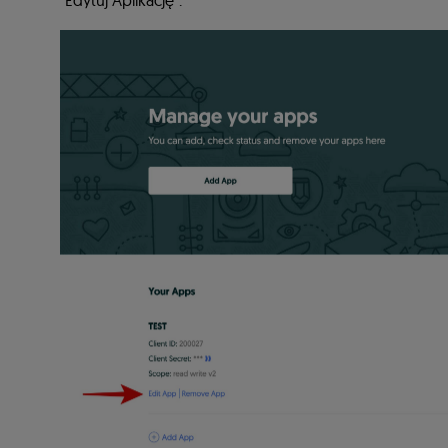
"Edytuj Aplikację":