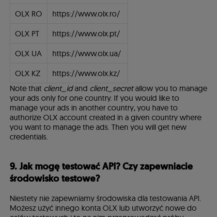
OLX RO
https://www.olx.ro/
OLX PT
https://www.olx.pt/
OLX UA
https://www.olx.ua/
OLX KZ
https://www.olx.kz/
Note that
client_id
and
client_secret
allow you to manage
your ads only for one country. If you would like to
manage your ads in another country, you have to
authorize OLX account created in a given country where
you want to manage the ads. Then you will get new
credentials.
9. Jak mogę testować API? Czy zapewniacie
środowisko testowe?
Niestety nie zapewniamy środowiska dla testowania API.
Możesz użyć innego konta OLX lub utworzyć nowe do