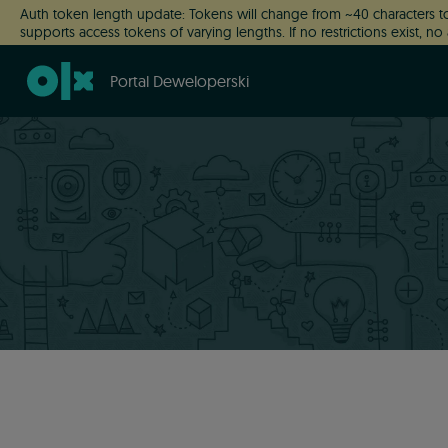
Auth token length update: Tokens will change from ~40 characters to
supports access tokens of varying lengths. If no restrictions exist, no 
Portal Deweloperski